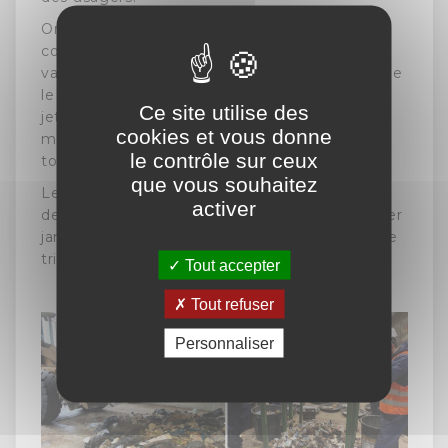
On constate qu'il y a notamment une
communication à mener sur les déchets non
valorisables destinés à l'enfouissement comme
le textile sanitaire. On y retrouve les couches
Ce site utilise des
jetables, lingettes de ménage et d'hygiène,
cookies et vous donne
masques jetables... qui représentent 20% des
le contrôle sur ceux
tonnages.
que vous souhaitez
Les plastiques représentant également 20%
activer
des tonnages seront quand à eux captés au 1er
janvier 2023 dans l'extension des consignes de
tri à tous les plastiques.
Tout accepter
Tout refuser
Personnaliser