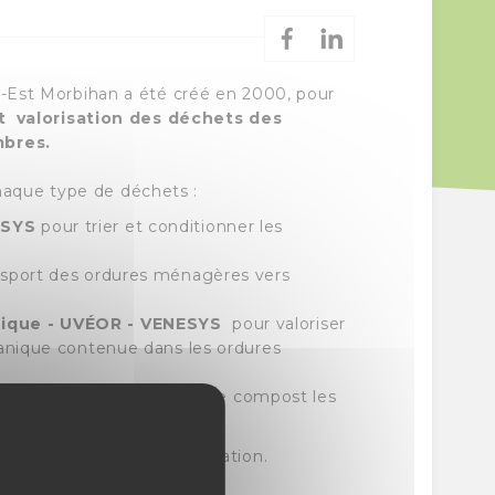
-Est Morbihan a été créé en 2000, pour
et valorisation des déchets des
mbres.
chaque type de déchets :
NESYS
pour trier et conditionner les
ansport des ordures ménagères vers
anique - UVÉOR - VENESYS
pour valoriser
ganique contenue dans les ordures
ur valoriser sous forme de compost les
ire.
présentées sur cette illustration.