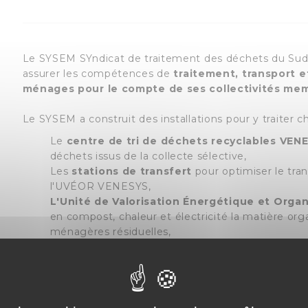
Le SYSEM SYndicat de traitement des déchets du Sud
assurer les compétences de
traitement, transport 
ménages pour le compte de ses collectivités me
Le SYSEM a construit des installations pour y traiter 
Le
centre de tri de déchets recyclables VE
déchets issus de la collecte sélective,
Les
stations de transfert
pour optimiser le tr
l'UVÉOR VENESYS,
L'Unité de Valorisation Énergétique et Org
en compost, chaleur et électricité la matière or
ménagères résiduelles,
Les
plates-formes de broyage-compostage
po
déchets végétaux issus des déchèteries du territo
Toutes les installations du syndicat et leur rôle sont re
Cliquez sur l'image pour l'agrandir.