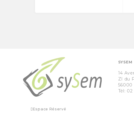
SYSEM
14 Ave
ZI du 
56000
Tél: 02
Espace Réservé