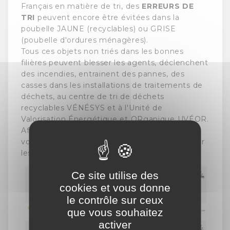
Français en matière de tri, des
ERREURS DE
TRI
peuvent encore être évitées dans la
poubelle JAUNE (recyclables) ou GRISE
(poubelle d'ordures ménagères).
Tous ces objets non triés dans les bonnes
filières peuvent blesser les agents, déclenchent
des incendies, entrainent des pannes, des
casses dans les installations de traitements de
déchets, au centre de tri de déchets
recyclables VÉNÉSYS et à l'Unité de
Valorisation Énergétique et ORganique UVÉOR.
Afin de rendre visibles ces ERREURS DE TRI,
voici quelques exemples des posts diffusés sur
les réseaux sociaux du SYSEM.
Ce site utilise des
cookies et vous donne
le contrôle sur ceux
que vous souhaitez
activer