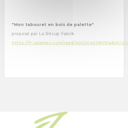
"Mon tabouret en bois de palette"
proposé par La Récup Fabrik
https://fr.calameo.com/read/000304638091a806121