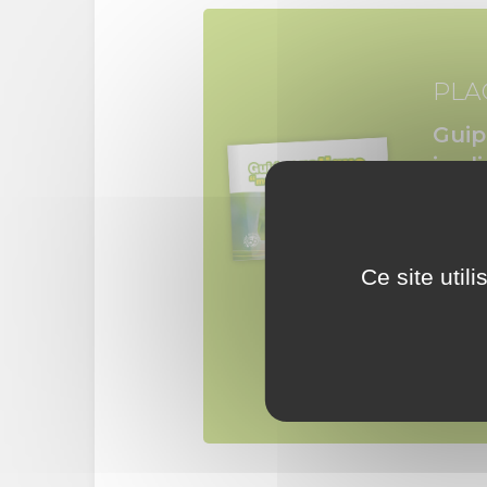
PLA
Guip
jard
Ce site util
Feu