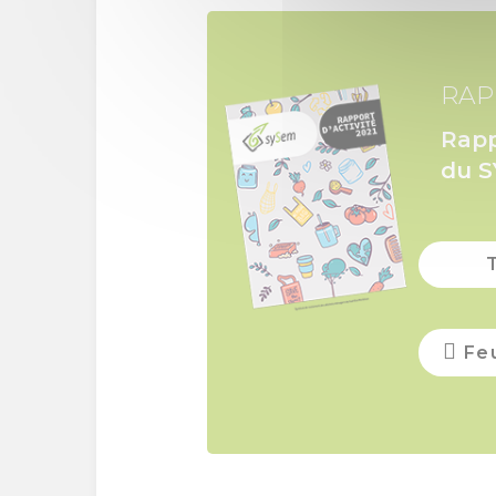
RAP
Rapp
du 
Feu