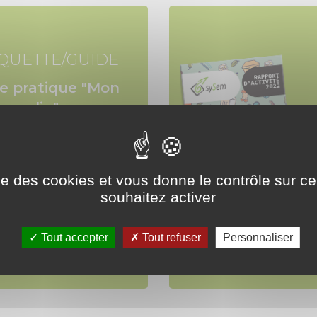
QUETTE/GUIDE
e pratique "Mon
in malin"
Télécharger
ise des cookies et vous donne le contrôle sur 
souhaitez activer
illeter le guide
Tout accepter
Tout refuser
Personnaliser