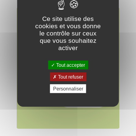
Ce site utilise des
RAPPORT
cookies et vous donne
le contrôle sur ceux
D'ACTIVITÉ
que vous souhaitez
Rapport
activer
d'activité 2022
du SYSEM
Tout accepter
Télécharger
Tout refuser
Personnaliser
Feuilleter
le guide