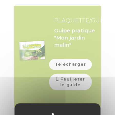
PLAQUETTE/GUIDE
Guipe pratique
"Mon jardin
malin"
Télécharger
Feuilleter
le guide